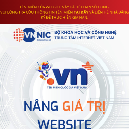
TÊN MIỀN CỦA WEBSITE NÀY ĐÃ HẾT HẠN SỬ DỤNG.
VUI LÒNG TRA CỨU THÔNG TIN TÊN MIỀN
TẠI ĐÂY
VÀ LIÊN HỆ NHÀ ĐĂNG
KÝ ĐỂ THỰC HIỆN GIA HẠN.
NÂNG
GIÁ TRỊ
WEBSITE