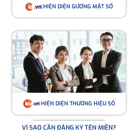
HIỆN DIỆN GƯƠNG MẶT SỐ
HIỆN DIỆN THƯƠNG HIỆU SỐ
VÌ SAO CẦN ĐĂNG KÝ TÊN MIỀN?