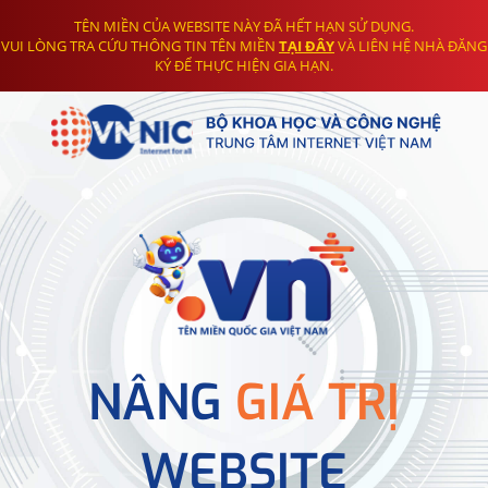
TÊN MIỀN CỦA WEBSITE NÀY ĐÃ HẾT HẠN SỬ DỤNG.
VUI LÒNG TRA CỨU THÔNG TIN TÊN MIỀN
TẠI ĐÂY
VÀ LIÊN HỆ NHÀ ĐĂNG
KÝ ĐỂ THỰC HIỆN GIA HẠN.
NÂNG
GIÁ TRỊ
WEBSITE