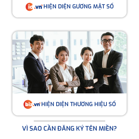
HIỆN DIỆN GƯƠNG MẶT SỐ
HIỆN DIỆN THƯƠNG HIỆU SỐ
VÌ SAO CẦN ĐĂNG KÝ TÊN MIỀN?