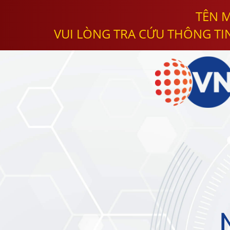
TÊN M
VUI LÒNG TRA CỨU THÔNG TI