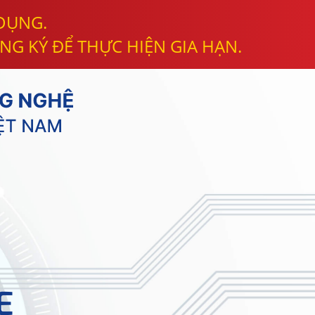
 DỤNG.
NG KÝ ĐỂ THỰC HIỆN GIA HẠN.
E