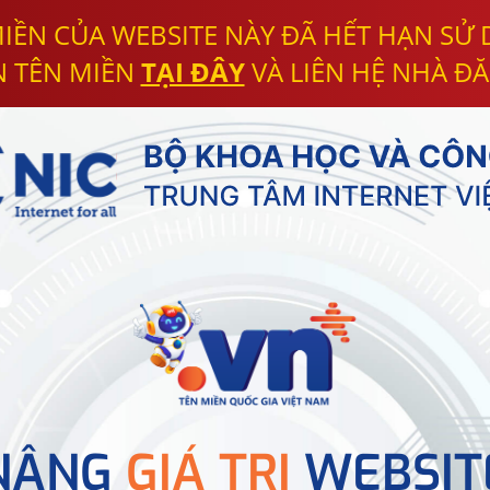
IỀN CỦA WEBSITE NÀY ĐÃ HẾT HẠN SỬ
N TÊN MIỀN
TẠI ĐÂY
VÀ LIÊN HỆ NHÀ ĐĂ
NÂNG
GIÁ TRỊ
WEBSIT