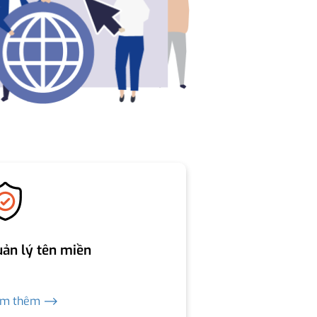
ản lý tên miền
em thêm ⟶