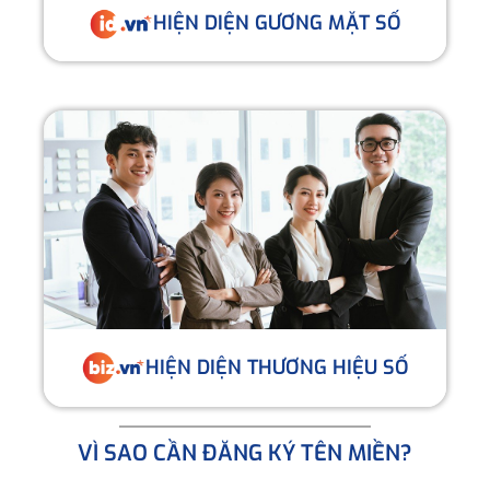
HIỆN DIỆN GƯƠNG MẶT SỐ
HIỆN DIỆN THƯƠNG HIỆU SỐ
VÌ SAO CẦN ĐĂNG KÝ TÊN MIỀN?