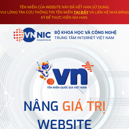
TÊN MIỀN CỦA WEBSITE NÀY ĐÃ HẾT HẠN SỬ DỤNG.
VUI LÒNG TRA CỨU THÔNG TIN TÊN MIỀN
TẠI ĐÂY
VÀ LIÊN HỆ NHÀ ĐĂNG
KÝ ĐỂ THỰC HIỆN GIA HẠN.
NÂNG
GIÁ TRỊ
WEBSITE