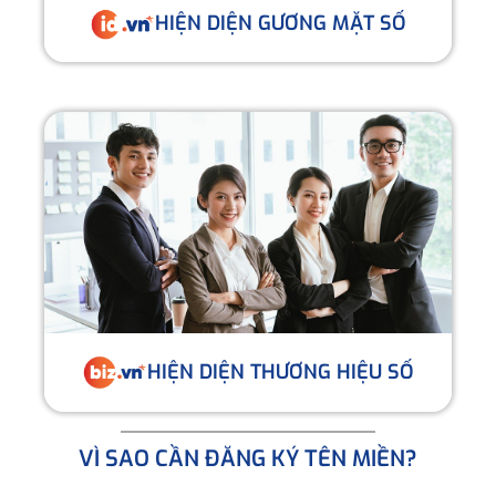
HIỆN DIỆN GƯƠNG MẶT SỐ
HIỆN DIỆN THƯƠNG HIỆU SỐ
VÌ SAO CẦN ĐĂNG KÝ TÊN MIỀN?