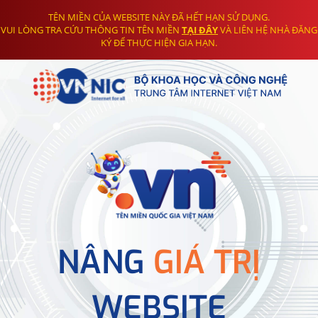
TÊN MIỀN CỦA WEBSITE NÀY ĐÃ HẾT HẠN SỬ DỤNG.
VUI LÒNG TRA CỨU THÔNG TIN TÊN MIỀN
TẠI ĐÂY
VÀ LIÊN HỆ NHÀ ĐĂNG
KÝ ĐỂ THỰC HIỆN GIA HẠN.
NÂNG
GIÁ TRỊ
WEBSITE